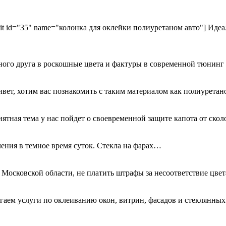
kit id="35" name="колонка для оклейки полиуретаном авто"] Идеа
ного друга в роскошные цвета и фактуры в современной тюнинг
ривет, хотим вас познакомить с таким материалом как полиурета
иятная тема у нас пойдет о своевременной защите капота от ск
ения в темное время суток. Стекла на фарах…
 Московской области, не платить штрафы за несоответствие цве
гаем услуги по оклеиванию окон, витрин, фасадов и стеклянн