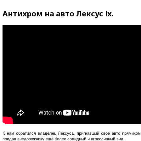
Антихром на авто Лексус lx.
К нам обратился владелец Лексуса, пригнавший свое авто прямиком
придав внедорожнику ещё более солидный и агрессивный вид.