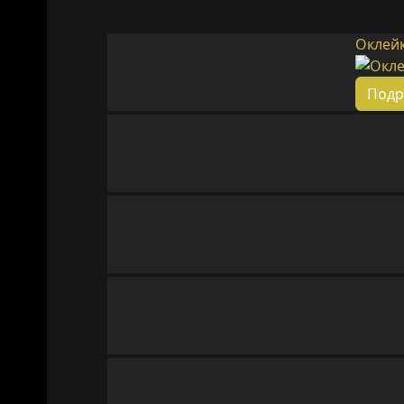
Оклейк
Подр