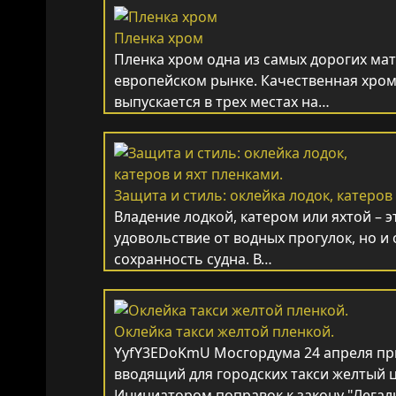
Пленка хром
Пленка хром одна из самых дорогих ма
европейском рынке. Качественная хро
выпускается в трех местах на…
Защита и стиль: оклейка лодок, катеров
Владение лодкой, катером или яхтой – э
удовольствие от водных прогулок, но и 
сохранность судна. В…
Оклейка такси желтой пленкой.
YyfY3EDoKmU Мосгордума 24 апреля пр
вводящий для городских такси желтый ц
Инициатором поправок к закону "Легал