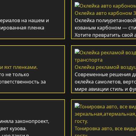
Оклейка авто карбоном 
териалов на нашем и
Оклейка полиуретановой 
мированная пленка
кованым карбоном — сти
Хотите превратить свой 
 и яхт пленками.
Оклейка рекламой возду
то не только
Современные решения дл
ответственность за
оклейка самолетов, верт
мире авиации стиль и ф
иняла законопроект,
вет кузова.
Тонировка авто, все виды
ьное такси в…
госту.