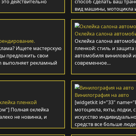
 это действительно
способ сделать ваш тра
вид машины, мотоцикла 
Оклейка салона автомоб
рендирование.
Оклейка салона автомоб
клама? Ищете мастерскую
пленкой: стиль и защита
ды предложить свои
автомобиля виниловой и
ign выполняет рекламный
современное…
Винилография на авто
клейка пленкой
[widgetkit id="33" name
лом"] Полная оклейка
мотоцикла, яхты, лодки,
леко не новинка, и
искусство индивидуальн
средств все больше люд