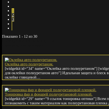
1
2
3
Показано 1 - 12 из 30
Copyright MAXXmarketing GmbH
JoomShopping Download & Support
Оклейка авто полиуретаном.
[widgetkit id="34" name="Оклейка авто полиуретаном"] [widge
для оклейки полиуретаном авто"] Идеальная защита и блеск в
оклейке глянцевой…
Тонировка фар и фонарей полиуретановой пленкой.
[widgetkit id="29" name="9 ссылок тонировка оптики"] Всем п
познакомить с таким материалом как полиуретановая пленка