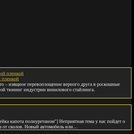
й пленкой
то – изящное перевоплощение верного друга в роскошные
ной тюнинг индустрии винилового стайлинга.
лейка капота полиуретаном"] Неприятная тема у нас пойдет о
а от сколов. Новый автомобиль или…