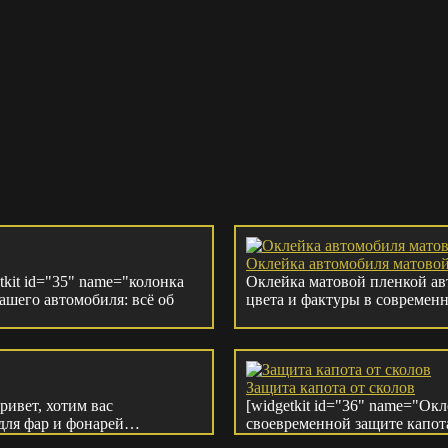
Оклейка автомобиля матово
tkit id="35" name="колонка
Оклейка матовой пленкой ав
ашего автомобиля: всё об
цвета и фактуры в современ
Защита капота от сколов
ривет, хотим вас
[widgetkit id="36" name="Ок
 для фар и фонарей…
своевременной защите капот