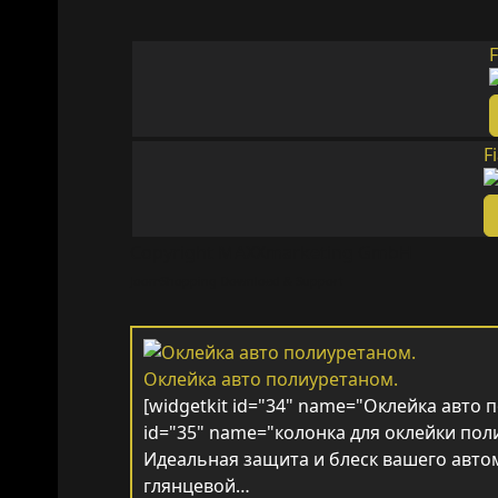
F
F
Copyright MAXXmarketing GmbH
JoomShopping Download & Support
Оклейка авто полиуретаном.
[widgetkit id="34" name="Оклейка авто п
id="35" name="колонка для оклейки пол
Идеальная защита и блеск вашего автом
глянцевой…