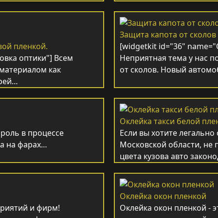
Защита капота от сколов
вой пленкой.
[widgetkit id="36" name=
ровка оптики"] Всем
Неприятная тема у нас п
 материалом как
от сколов. Новый автом
арей…
Оклейка такси белой пле
роль в процессе
Если вы хотите легально
ла на фарах…
Московской области, не 
цвета кузова авто зако
Оклейка окон пленкой
риятий и фирм!
Оклейка окон пленкой - 