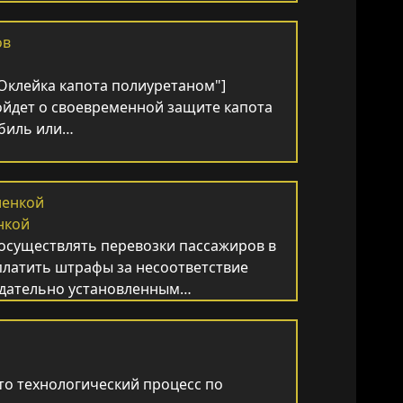
"Оклейка капота полиуретаном"]
ойдет о своевременной защите капота
обиль или…
нкой
 осуществлять перевозки пассажиров в
платить штрафы за несоответствие
нодательно установленным…
это технологический процесс по