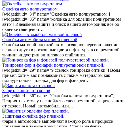
Оклейка авто полиуретаном.
[widgetkit id="34" name="Оклейка авто полиуретаном"]
[widgetkit id="35" name="колонка для оклейки полиуретаном
авто"] Идеальная защита и блеск вашего автомобиля: всё об
оклейке глянцевой…
Оклейка автомобиля матовой пленкой
Оклейка матовой пленкой авто – изящное перевоплощение
верного друга в роскошные цвета и фактуры в современной
тюнинг индустрии винилового стайлинга.
Тонировка фар и фонарей полиуретановой пленкой.
[widgetkit id="29" name="9 ссылок тонировка оптики"] Всем
привет, хотим вас познакомить с таким материалом как
полиуретановая пленка для фар и фонарей…
Защита капота от сколов
[widgetkit id="36" name="Оклейка капота полиуретаном"]
Неприятная тема у нас пойдет о своевременной защите капота
от сколов. Новый автомобиль или…
Защитная оклейка фар пленкой.
Фары в автомобиле выполняют важную роль в процессе
управления в темное время суток. Стекла на фарах…