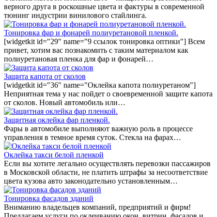
верного друга в роскошные цвета и фактуры в современной
тюнинг индустрии винилового стайлинга.
Тонировка фар и фонарей полиуретановой пленкой.
[widgetkit id="29" name="9 ссылок тонировка оптики"] Всем
привет, хотим вас познакомить с таким материалом как
полиуретановая пленка для фар и фонарей…
Защита капота от сколов
[widgetkit id="36" name="Оклейка капота полиуретаном"]
Неприятная тема у нас пойдет о своевременной защите капота
от сколов. Новый автомобиль или…
Защитная оклейка фар пленкой.
Фары в автомобиле выполняют важную роль в процессе
управления в темное время суток. Стекла на фарах…
Оклейка такси белой пленкой
Если вы хотите легально осуществлять перевозки пассажиров
в Московской области, не платить штрафы за несоответствие
цвета кузова авто законодательно установленным…
Тонировка фасадов зданий
Вниманию владельцев компаний, предприятий и фирм!
Предлагаем услуги по оклеиванию окон, витрин, фасадов и