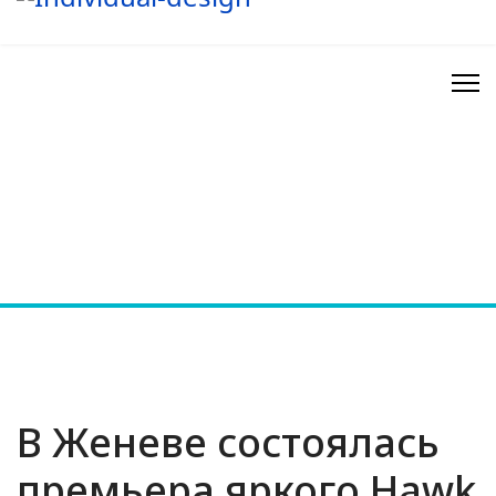
В Женеве состоялась
премьера яркого Hawk