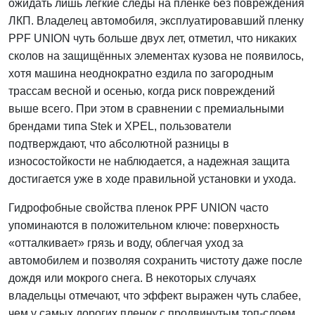
ожидать лишь легкие следы на пленке без повреждения
ЛКП. Владелец автомобиля, эксплуатировавший пленку
PPF UNION чуть больше двух лет, отметил, что никаких
сколов на защищённых элементах кузова не появилось,
хотя машина неоднократно ездила по загородным
трассам весной и осенью, когда риск повреждений
выше всего. При этом в сравнении с премиальными
брендами типа Stek и XPEL, пользователи
подтверждают, что абсолютной разницы в
износостойкости не наблюдается, а надежная защита
достигается уже в ходе правильной установки и ухода.
Гидрофобные свойства пленок PPF UNION часто
упоминаются в положительном ключе: поверхность
«отталкивает» грязь и воду, облегчая уход за
автомобилем и позволяя сохранить чистоту даже после
дождя или мокрого снега. В некоторых случаях
владельцы отмечают, что эффект выражен чуть слабее,
чем у самых дорогих пленок с продвинутым топ-слоем,