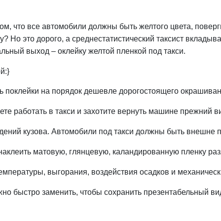
том, что все автомобили должны быть желтого цвета, повер
у? Но это дорого, а среднестатистический таксист вклады
ьный выход – оклейку желтой пленкой под такси.
й:}
ь поклейки на порядок дешевле дорогостоящего окрашиван
ете работать в такси и захотите вернуть машине прежний ви
дений кузова. Автомобили под такси должны быть внешне 
наклеить матовую, глянцевую, каландированную пленку раз
емпературы, выгорания, воздействия осадков и механичес
ожно быстро заменить, чтобы сохранить презентабельный ви