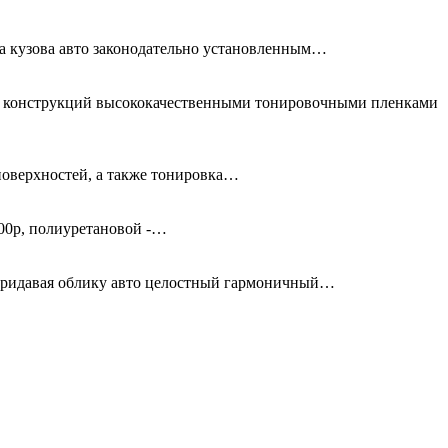
та кузова авто законодательно установленным…
ых конструкций высококачественными тонировочными пленками
поверхностей, а также тонировка…
00р, полиуретановой -…
придавая облику авто целостный гармоничный…