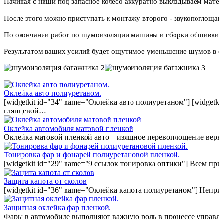
Начиная с ниши под запасное колесо аккуратно выкладываем мате
После этого можно приступать к монтажу второго - звукопоглоща
По окончании работ по шумоизоляции машины и сборки обшивки баг
Результатом ваших усилий будет ощутимое уменьшение шумов в 
Оклейка авто полиуретаном.
[widgetkit id="34" name="Оклейка авто полиуретаном"] [widget
глянцевой…
Оклейка автомобиля матовой пленкой
Оклейка матовой пленкой авто – изящное перевоплощение вер
Тонировка фар и фонарей полиуретановой пленкой.
[widgetkit id="29" name="9 ссылок тонировка оптики"] Всем п
Защита капота от сколов
[widgetkit id="36" name="Оклейка капота полиуретаном"] Непр
Защитная оклейка фар пленкой.
Фары в автомобиле выполняют важную роль в процессе управл