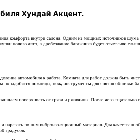
биля Хундай Акцент.
ния комфорта внутри салона. Одним из мощных источников шума в
купки нового авто, а дребезжание багажника будет отчетливо слыш
ление автомобиля к работе. Комната для работ должна быть чистой
м понадобятся ножницы, нож, инструменты для снятия обшивки баг
ачищаем поверхность от грязи и ржавчины. После чего тщательно 
я и нарезать по ним виброизоляционный материал. Для качественн
50 градусов.