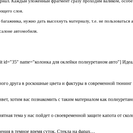
риал. Каждый уложенный фрагмент сразу проходим валиком, особен
ющего слоя.
ажника, нужно дать высохнуть материалу, т.е. не пользоваться ав
салоне автомобиля.
kit id="35" name="колонка для оклейки полиуретаном авто"] Идеа
ного друга в роскошные цвета и фактуры в современной тюнинг
ривет, хотим вас познакомить с таким материалом как полиурета
иятная тема у нас пойдет о своевременной защите капота от ск
ения в темное время суток. Стекла на фарах…