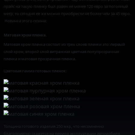
прайс на такую пленку был равен не менее 120 евро за погонный
метр, то сегодня ее же можно приобрести не более чем за 45 евро.
Новинка этого сезона:
Матовая хром пленка.
Матовая хром пленка состоит из трех слоев пленки это: первый
слой хром, второй слой витражная цветная полупрозрачная
пленка и матовая прозрачная пленка.
Цветовая гамма готовых пленок:
Толщина готового изделия 250 мкр, что несомненно
благоприятно скажется на период эксплуатации автомобиля,