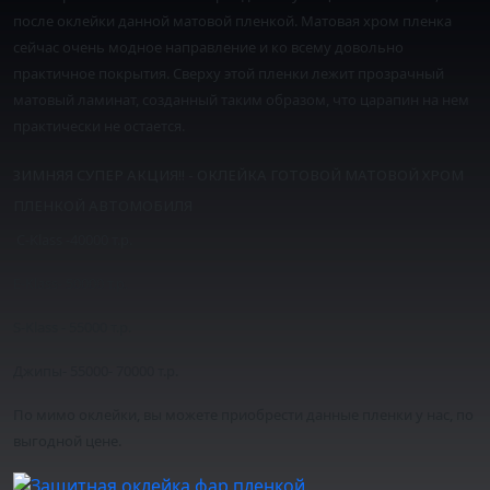
после оклейки данной матовой пленкой. Матовая хром пленка
сейчас очень модное направление и ко всему довольно
практичное покрытия. Сверху этой пленки лежит прозрачный
матовый ламинат, созданный таким образом, что царапин на нем
практически не остается.
ЗИМНЯЯ СУПЕР АКЦИЯ!! - ОКЛЕЙКА ГОТОВОЙ МАТОВОЙ ХРОМ
ПЛЕНКОЙ АВТОМОБИЛЯ
C-Klass -40000 т.р.
E-Klass- 50000 т.р.
S-Klass - 55000 т.р.
Джипы- 55000- 70000 т.р.
По мимо оклейки, вы можете приобрести данные пленки у нас, по
выгодной цене.