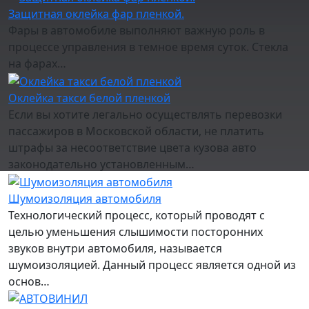
Защитная оклейка фар пленкой.
Фары в автомобиле выполняют важную роль в
процессе управления в темное время суток. Стекла
на фарах…
Оклейка такси белой пленкой
Если вы хотите легально осуществлять перевозки
пассажиров в Московской области, не платить
штрафы за несоответствие цвета кузова авто
законодательно установленным…
Шумоизоляция автомобиля
Технологический процесс, который проводят с
целью уменьшения слышимости посторонних
звуков внутри автомобиля, называется
шумоизоляцией. Данный процесс является одной из
основ…