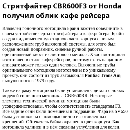
Стритфайтер CBR600F3 от Honda
получил облик кафе рейсера
Владелец гоночного мотоцикла Брайн захотел объединить в
своем устройстве черты стритфайтера и кафе-рейсера. Брайн
создал видоизмененную заднюю часть корпуса с новым
расположением труб выхлопной системы, для этого был
создан новый подрамник, сиденье ручной работы,
оригинальный хвост из листового металла. Хвост мотоцикла
изготовлен в стиле кафе-рейсеров, поэтому ехать на данном
аппарате может только один человек. Выхлопные трубы
оригинального мотоцикла изготовлены по уникальному
проекту, они состоят из труб автомобиля
Pontiac Trans Am
,
выпущенного в 1979 году.
Также на раму мотоцикла были установлены детали с новых
моделей гоночного мотоцикла CBR600RR. Некоторые
элементы технической начинки мотоцикла были
усовершенствованы, чтобы соответствовать стандартам F3.
Все задние огни были помещены в подрамник. Фара из SV650
была установлена с помощью лично изготовленных
креплений. Обтекатель байка окрашен в цвет корпуса. Бак
мотоцикла удлинен и в нём сделаны углубления для колен.