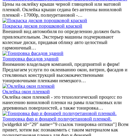
Цены на оклейку крыши черной глянцевой или матовой
пленкой. Оклейка крыши седана без антенны виниловой
пленкой - 17000р, полиуретановой -…
Покраска дисков порошковой краской
Внешний вид автомобиля по определению должен быть
привлекательным. Экстерьер машины подчеркивают
колесные диски, придавая облику авто целостный
гармоничный…
Тонировка фасадов зданий
Вниманию владельцев компаний, предприятий и фирм!
Предлагаем услуги по оклеиванию окон, витрин, фасадов и
стеклянных конструкций высококачественными
тонировочными пленками немецкого…
Оклейка окон пленкой
Оклейка окон пленкой - это технологический процесс по
нанесению виниловой пленки на рамы пластиковых или
деревянных поверхностей, а также тонировка…
Тонировка фар и фонарей полиуретановой пленкой.
[widgetkit id="29" name="9 ссылок тонировка оптики"] Всем
привет, хотим вас познакомить с таким материалом как
полиуретановая пленка для фар и фонарей…