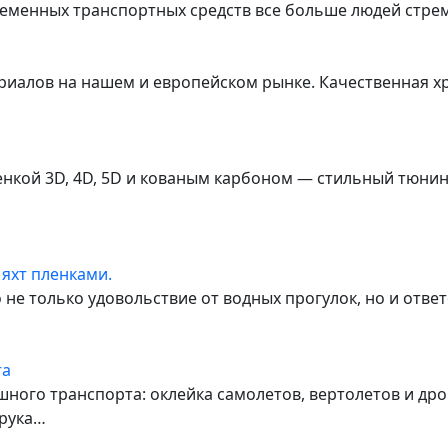
ременных транспортных средств все больше людей стре
риалов на нашем и европейском рынке. Качественная х
нкой 3D, 4D, 5D и кованым карбоном — стильный тюнин
 яхт пленками.
о не только удовольствие от водных прогулок, но и отве
та
ного транспорта: оклейка самолетов, вертолетов и др
 рука…