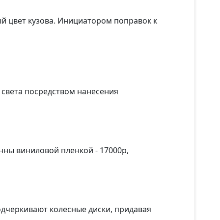
й цвет кузова. Инициатором поправок к
я света посредством нанесения
нны виниловой пленкой - 17000р,
дчеркивают колесные диски, придавая