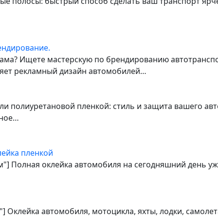
ные полосы: быстрый способ сделать ваш транспорт яр
ендирование.
ма? Ищете мастерскую по брендированию автотранспор
лняет рекламный дизайн автомобилей…
ли полиуретановой пленкой: стиль и защита вашего ав
нное…
лейка пленкой
ом"] Полная оклейка автомобиля на сегодняшний день уж
] Оклейка автомобиля, мотоцикла, яхты, лодки, самоле