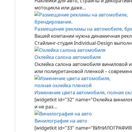
Наклейки для авто, страйпы и декоратив
мотоцикла или даже…
Размещение рекламы на автомобиле, бр
Вашей компании нужна динамичная рекла
Стайлинг-студия Individual-Design выпо
Оклейка салона автомобиля
Оклейка салона автомобиля виниловой и
или полиуретановой пленкой – совреме
Изменение цвета автомобиля, полная ок
[widgetkit id="32" name="Оклейка винил
и не раз…
Винилография на авто
[widgetkit id="33" name="ВИНИЛОГРАФИЯ"