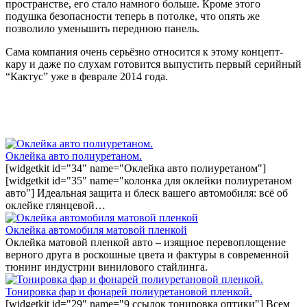
пространстве, его стало намного больше. Кроме этого
подушка безопасности теперь в потолке, что опять же
позволило уменьшить переднюю панель.
Сама компания очень серьёзно относится к этому концепт-
кару и даже по слухам готовится выпустить первый серийный
“Кактус” уже в феврале 2014 года.
Оклейка авто полиуретаном.
[widgetkit id="34" name="Оклейка авто полиуретаном"]
[widgetkit id="35" name="колонка для оклейки полиуретаном
авто"] Идеальная защита и блеск вашего автомобиля: всё об
оклейке глянцевой…
Оклейка автомобиля матовой пленкой
Оклейка матовой пленкой авто – изящное перевоплощение
верного друга в роскошные цвета и фактуры в современной
тюнинг индустрии винилового стайлинга.
Тонировка фар и фонарей полиуретановой пленкой.
[widgetkit id="29" name="9 ссылок тонировка оптики"] Всем