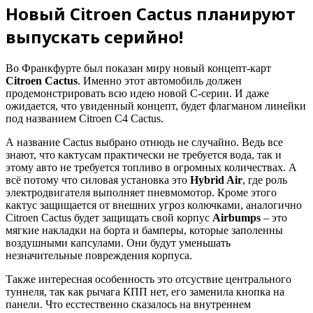
Новый Citroen Cactus планируют
выпускать серийно!
Во Франкфурте был показан миру новый концепт-карт
Citroen Cactus
. Именно этот автомобиль должен
продемонстрировать всю идею новой С-серии. И даже
ожидается, что увиденный концепт, будет флагманом линейки
под названием Citroen С4 Cactus.
А название Cactus выбрано отнюдь не случайно. Ведь все
знают, что кактусам практически не требуется вода, так и
этому авто не требуется топливо в огромных количествах. А
всё потому что силовая установка это
Hybrid Air
, где роль
электродвигателя выполняет пневмомотор. Кроме этого
кактус защищается от внешних угроз колючками, аналогично
Citroen Cactus будет защищать свой корпус
Airbumps
– это
мягкие накладки на борта и бамперы, которые заполенны
воздушными капсулами. Они будут уменьшать
незначительные повреждения корпуса.
Также интересная особенность это отсуствие центрального
туннеля, так как рычага КПП нет, его заменила кнопка на
панели. Что есстественно сказалось на внутреннем