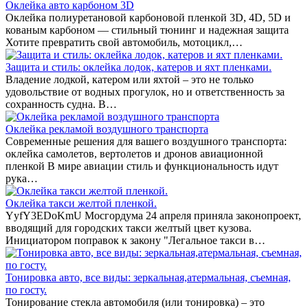
Оклейка авто карбоном 3D
Оклейка полиуретановой карбоновой пленкой 3D, 4D, 5D и
кованым карбоном — стильный тюнинг и надежная защита
Хотите превратить свой автомобиль, мотоцикл,…
Защита и стиль: оклейка лодок, катеров и яхт пленками.
Владение лодкой, катером или яхтой – это не только
удовольствие от водных прогулок, но и ответственность за
сохранность судна. В…
Оклейка рекламой воздушного транспорта
Современные решения для вашего воздушного транспорта:
оклейка самолетов, вертолетов и дронов авиационной
пленкой В мире авиации стиль и функциональность идут
рука…
Оклейка такси желтой пленкой.
YyfY3EDoKmU Мосгордума 24 апреля приняла законопроект,
вводящий для городских такси желтый цвет кузова.
Инициатором поправок к закону "Легальное такси в…
Тонировка авто, все виды: зеркальная,атермальная, съемная,
по госту.
Тонирование стекла автомобиля (или тонировка) – это