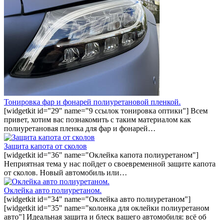
Тонировка фар и фонарей полиуретановой пленкой.
[widgetkit id="29" name="9 ссылок тонировка оптики"] Всем
привет, хотим вас познакомить с таким материалом как
полиуретановая пленка для фар и фонарей…
Защита капота от сколов
[widgetkit id="36" name="Оклейка капота полиуретаном"]
Неприятная тема у нас пойдет о своевременной защите капота
от сколов. Новый автомобиль или…
Оклейка авто полиуретаном.
[widgetkit id="34" name="Оклейка авто полиуретаном"]
[widgetkit id="35" name="колонка для оклейки полиуретаном
авто"] Идеальная защита и блеск вашего автомобиля: всё об