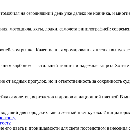
втомобиля на сегодняшний день уже далеко не новинка, и многи
я, мотоцикла, яхты, лодки, самолета винилографией: совреме
ропейском рынке. Качественная хромированная пленка выпускае
ваным карбоном — стильный тюнинг и надежная защита Хотите 
вие от водных прогулок, но и ответственность за сохранность су
ейка самолетов, вертолетов и дронов авиационной пленкой В м
одящий для городских такси желтый цвет кузова. Инициатором
госту.
ние его цвета и проницаемости для света посредством нанесени