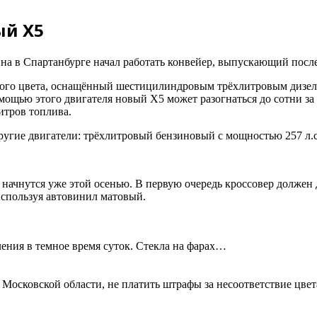
ый X5
на в Спартанбурге начал работать конвейер, выпускающий по
лого цвета, оснащённый шестицилиндровым трёхлитровым дизе
ощью этого двигателя новый X5 может разогнаться до сотни за 5.
итров топлива.
ругие двигатели: трёхлитровый бензиновый с мощностью 257 л.с
ачнутся уже этой осенью. В первую очередь кроссовер должен 
используя автовинил матовый.
ения в темное время суток. Стекла на фарах…
 Московской области, не платить штрафы за несоответствие цве