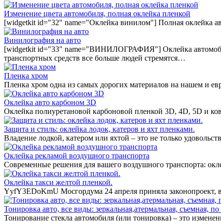
Изменение цвета автомобиля, полная оклейка пленкой
[widgetkit id="32" name="Оклейка винилом"] Полная оклейка а
Винилография на авто
[widgetkit id="33" name="ВИНИЛОГРАФИЯ"] Оклейка автомобил
транспортных средств все больше людей стремятся…
Пленка хром
Пленка хром одна из самых дорогих материалов на нашем и ев
Оклейка авто карбоном 3D
Оклейка полиуретановой карбоновой пленкой 3D, 4D, 5D и ко
Защита и стиль: оклейка лодок, катеров и яхт пленками.
Владение лодкой, катером или яхтой – это не только удовольст
Оклейка рекламой воздушного транспорта
Современные решения для вашего воздушного транспорта: окл
Оклейка такси желтой пленкой.
YyfY3EDoKmU Мосгордума 24 апреля приняла законопроект, вв
Тонировка авто, все виды: зеркальная,атермальная, съемная, по 
Тонирование стекла автомобиля (или тонировка) – это измене