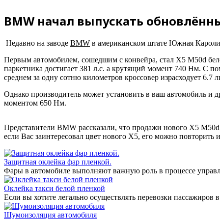
BMW начал выпускать обновлённ
Недавно на заводе
BMW
в американском штате Южная Кароли
Первым автомобилем, сошедшим с конвейра, стал X5 M50d бе
паркетника достигает 381 л.с. а крутящий момент 740 Нм. С пом
среднем за одну сотню километров кроссовер израсходует 6.7 л
Однако производитель может установить в ваш автомобиль и д
моментом 650 Нм.
Представители BMW рассказали, что продажи нового X5 M50d н
если Вас заинтересовал цвет нового X5, его можно повторить 
Защитная оклейка фар пленкой.
Фары в автомобиле выполняют важную роль в процессе управл
Оклейка такси белой пленкой
Если вы хотите легально осуществлять перевозки пассажиров в
Шумоизоляция автомобиля