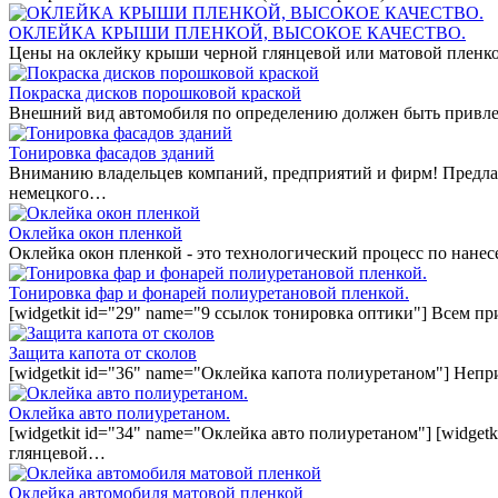
ОКЛЕЙКА КРЫШИ ПЛЕНКОЙ, ВЫСОКОЕ КАЧЕСТВО.
Цены на оклейку крыши черной глянцевой или матовой пленко
Покраска дисков порошковой краской
Внешний вид автомобиля по определению должен быть привле
Тонировка фасадов зданий
Вниманию владельцев компаний, предприятий и фирм! Предла
немецкого…
Оклейка окон пленкой
Оклейка окон пленкой - это технологический процесс по нан
Тонировка фар и фонарей полиуретановой пленкой.
[widgetkit id="29" name="9 ссылок тонировка оптики"] Всем п
Защита капота от сколов
[widgetkit id="36" name="Оклейка капота полиуретаном"] Непр
Оклейка авто полиуретаном.
[widgetkit id="34" name="Оклейка авто полиуретаном"] [widget
глянцевой…
Оклейка автомобиля матовой пленкой