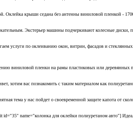
й. Оклейка крыши седана без антенны виниловой пленкой - 170
кательным. Экстерьер машины подчеркивают колесные диски, 
гаем услуги по оклеиванию окон, витрин, фасадов и стеклянн
есению виниловой пленки на рамы пластиковых или деревянных 
ривет, хотим вас познакомить с таким материалом как полиурета
иятная тема у нас пойдет о своевременной защите капота от ск
kit id="35" name="колонка для оклейки полиуретаном авто"] Идеа