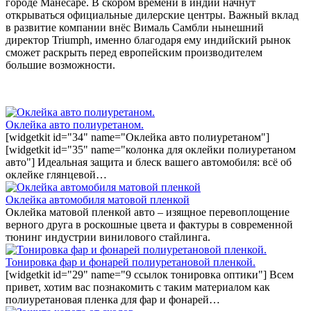
городе Манесаре. В скором времени в индии начнут
открываться официальные дилерские центры. Важный вклад
в развитие компании внёс Вималь Самбли нынешний
директор Triumph, именно благодаря ему индийский рынок
сможет раскрыть перед европейским производителем
большие возможности.
Оклейка авто полиуретаном.
[widgetkit id="34" name="Оклейка авто полиуретаном"]
[widgetkit id="35" name="колонка для оклейки полиуретаном
авто"] Идеальная защита и блеск вашего автомобиля: всё об
оклейке глянцевой…
Оклейка автомобиля матовой пленкой
Оклейка матовой пленкой авто – изящное перевоплощение
верного друга в роскошные цвета и фактуры в современной
тюнинг индустрии винилового стайлинга.
Тонировка фар и фонарей полиуретановой пленкой.
[widgetkit id="29" name="9 ссылок тонировка оптики"] Всем
привет, хотим вас познакомить с таким материалом как
полиуретановая пленка для фар и фонарей…