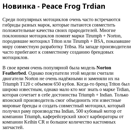
Новинка - Peace Frog Trdian
Среди популярных мотоциклов очень часто встречаются
гибриды разных марок, которые пытаются совместить
положительные качества своих прародителей. Многие
поклонники мотоциклов помнят марки Tirumph + Norton,
породившие мотоцикл Triton или Tirumph + BSA, показавшие
миру совместную разработку Tribsa. На западе производители
часто прибегают к совместному созданию брендовых
мотоциклов.
В свое время очень популярной была модель
Norton
Featherbed
. Однако покупатели этой модели считали
двигатели Norton не очень надёжными и заменяли их на
Triumph T120 с объемом 650 кубов. Когда-то бренд Triton был
широко известным, однако мало кто мог знать о марке Trdian,
которая сочетает в себе достоинства Triumph + Indian. Только
японский производитель смог объединить эти известные
мировые бренды и создать совместный мотоцикл, который
получил раму производства Indian, 500 кубовый мотор от
компании Triumph, каферейсерский хвост карбюраторы от
компании Keihin CR и большое количество кастомных
запчастей.