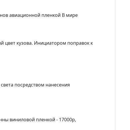
онов авиационной пленкой В мире
й цвет кузова. Инициатором поправок к
я света посредством нанесения
нны виниловой пленкой - 17000р,