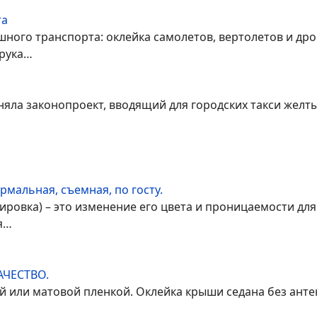
та
ного транспорта: оклейка самолетов, вертолетов и др
 рука…
яла законопроект, вводящий для городских такси желты
рмальная, съемная, по госту.
ировка) – это изменение его цвета и проницаемости дл
я…
ЧЕСТВО.
 или матовой пленкой. Оклейка крыши седана без анте