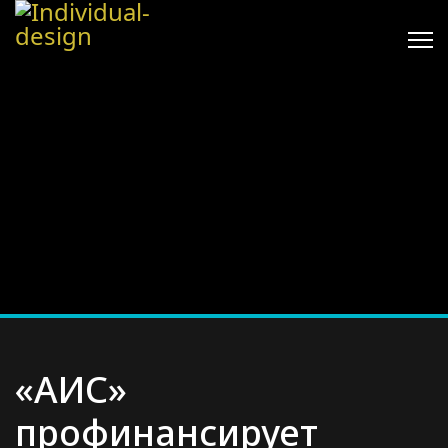
«АИС»
профинансирует