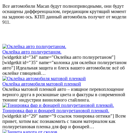
Все автомобили Macan будут полноприводными, они будут
оснащены дифференциалом, передающим крутящий момент
на заднюю ось. КПП данный автомобиль получит от модели
911.
Оклейка авто полиуретаном.
[widgetkit id="34" name="Оклейка авто полиуретаном"]
[widgetkit id="35" name="колонка для оклейки полиуретаном
авто"] Идеальная защита и блеск вашего автомобиля: всё об
оклейке глянцевой…
Оклейка автомобиля матовой пленкой
Оклейка матовой пленкой авто – изящное перевоплощение
верного друга в роскошные цвета и фактуры в современной
тюнинг индустрии винилового стайлинга.
Тонировка фар и фонарей полиуретановой пленкой.
[widgetkit id="29" name="9 ссылок тонировка оптики"] Всем
привет, хотим вас познакомить с таким материалом как
полиуретановая пленка для фар и фонарей…