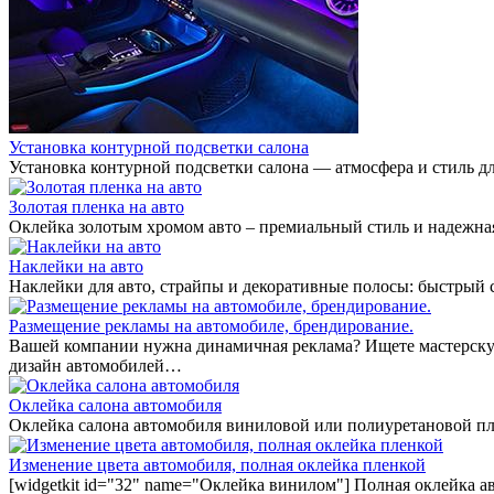
Установка контурной подсветки салона
Установка контурной подсветки салона — атмосфера и стиль дл
Золотая пленка на авто
Оклейка золотым хромом авто – премиальный стиль и надежная
Наклейки на авто
Наклейки для авто, страйпы и декоративные полосы: быстрый
Размещение рекламы на автомобиле, брендирование.
Вашей компании нужна динамичная реклама? Ищете мастерскую
дизайн автомобилей…
Оклейка салона автомобиля
Оклейка салона автомобиля виниловой или полиуретановой пл
Изменение цвета автомобиля, полная оклейка пленкой
[widgetkit id="32" name="Оклейка винилом"] Полная оклейка а