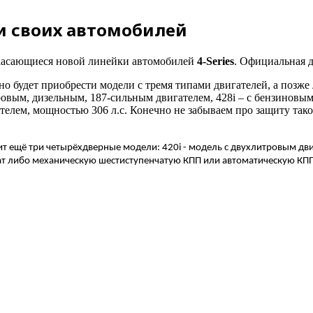
и своих автомобилей
касающиеся новой линейки автомобилей
4-Series
. Официальная 
но будет приобрести модели с тремя типами двигателей, а позж
тровым, дизельным, 187-сильным двигателем, 428i – с бензинов
лем, мощностью 306 л.с. Конечно не забываем про защиту тако
т ещё три четырёхдверные модели: 420i - модель с двухлитровым дви
лучат либо механическую шестиступенчатую КПП или автоматическую К