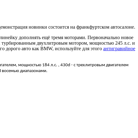
демонстрация новинки состоится на франкфуртском автосалоне.
е линейку дополнять ещё тремя моторами. Первоначально новое
ым турбированным двухлитровым мотором, мощностью 245 л.с. и
го дорого авто как BMW, используйте для этого
антигравийное
гателем, мощностью 184 л.с. , 430d - с трехлитровым двигателем
ПП восемью диапазонами.