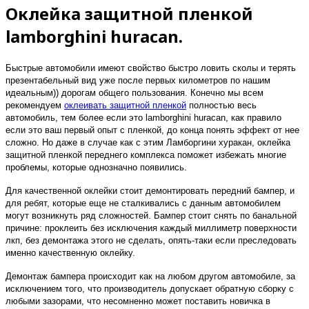
Оклейка защитной пленкой
lamborghini huracan.
Быстрые автомобили имеют свойство быстро ловить сколы и терять
презентабельный вид уже после первых километров по нашим
идеальным)) дорогам общего пользования. Конечно мы всем
рекомендуем
оклеивать защитной пленкой
полностью весь
автомобиль, тем более если это lamborghini huracan, как правило
если это ваш первый опыт с пленкой, до конца понять эффект от нее
сложно. Но даже в случае как с этим Ламборгини хуракан, оклейка
защитной пленкой переднего комплекса поможет избежать многие
проблемы, которые однозначно появились.
Для качественной оклейки стоит демонтировать передний бампер, и
для ребят, которые еще не сталкивались с данным автомобилем
могут возникнуть ряд сложностей. Бампер стоит снять по банальной
причине: проклеить без исключения каждый миллиметр поверхности
лкп, без демонтажа этого не сделать, опять-таки если преследовать
именно качественную оклейку.
Демонтаж бампера происходит как на любом другом автомобиле, за
исключением того, что производитель допускает обратную сборку с
любыми зазорами, что несомненно может поставить новичка в