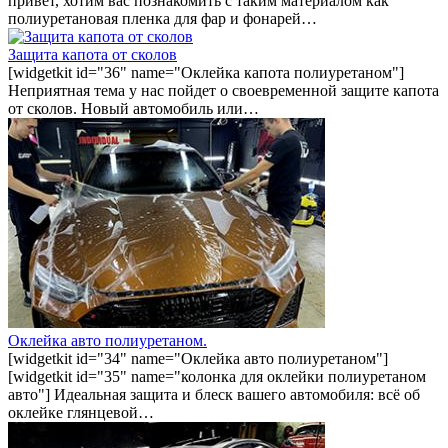
привет, хотим вас познакомить с таким материалом как
полиуретановая пленка для фар и фонарей…
Защита капота от сколов
[widgetkit id="36" name="Оклейка капота полиуретаном"]
Неприятная тема у нас пойдет о своевременной защите капота
от сколов. Новый автомобиль или…
Оклейка авто полиуретаном.
[widgetkit id="34" name="Оклейка авто полиуретаном"]
[widgetkit id="35" name="колонка для оклейки полиуретаном
авто"] Идеальная защита и блеск вашего автомобиля: всё об
оклейке глянцевой…