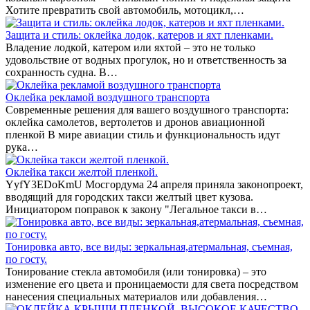
Хотите превратить свой автомобиль, мотоцикл,…
Защита и стиль: оклейка лодок, катеров и яхт пленками.
Владение лодкой, катером или яхтой – это не только
удовольствие от водных прогулок, но и ответственность за
сохранность судна. В…
Оклейка рекламой воздушного транспорта
Современные решения для вашего воздушного транспорта:
оклейка самолетов, вертолетов и дронов авиационной
пленкой В мире авиации стиль и функциональность идут
рука…
Оклейка такси желтой пленкой.
YyfY3EDoKmU Мосгордума 24 апреля приняла законопроект,
вводящий для городских такси желтый цвет кузова.
Инициатором поправок к закону "Легальное такси в…
Тонировка авто, все виды: зеркальная,атермальная, съемная,
по госту.
Тонирование стекла автомобиля (или тонировка) – это
изменение его цвета и проницаемости для света посредством
нанесения специальных материалов или добавления…