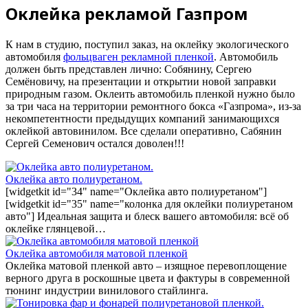
Оклейка рекламой Газпром
К нам в студию, поступил заказ, на оклейку экологического
автомобиля
фольцваген рекламной пленкой
. Автомобиль
должен быть представлен лично: Собянину, Сергею
Семёновичу, на презентации и открытии новой заправки
природным газом. Оклеить автомобиль пленкой нужно было
за три часа на территории ремонтного бокса «Газпрома», из-за
некомпетентности предыдущих компаний занимающихся
оклейкой автовинилом. Все сделали оперативно, Сабянин
Сергей Семенович остался доволен!!!
Оклейка авто полиуретаном.
[widgetkit id="34" name="Оклейка авто полиуретаном"]
[widgetkit id="35" name="колонка для оклейки полиуретаном
авто"] Идеальная защита и блеск вашего автомобиля: всё об
оклейке глянцевой…
Оклейка автомобиля матовой пленкой
Оклейка матовой пленкой авто – изящное перевоплощение
верного друга в роскошные цвета и фактуры в современной
тюнинг индустрии винилового стайлинга.