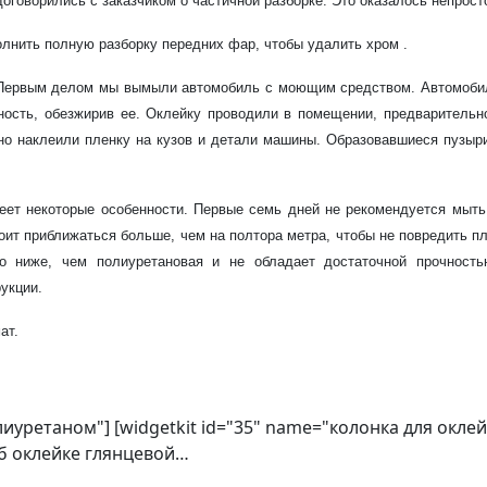
оговорились с заказчиком о частичной разборке. Это оказалось непрост
лнить полную разборку передних фар, чтобы удалить хром .
 Первым делом мы вымыли автомобиль с моющим средством. Автомобиль
ность, обезжирив ее. Оклейку проводили в помещении, предварительн
тно наклеили пленку на кузов и детали машины. Образовавшиеся пузы
меет некоторые особенности. Первые семь дней не рекомендуется мыт
тоит приближаться больше, чем на полтора метра, чтобы не повредить п
до ниже, чем полиуретановая и не обладает достаточной прочност
укции.
ат.
олиуретаном"] [widgetkit id="35" name="колонка для окл
об оклейке глянцевой…