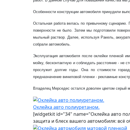
работ. В данном случае для повышения качества мы д
Особенности конструкции автомобиля принудили выпо
Остальная работа велась по привычному сценарию.
поверхности не было. Затем мы подготовили поверх
мыльный раствор. Далее, используя Ракель, аккура
собрали автомобиль.
Эксплуатация автомобиля после оклейки пленкой и
мойку, бесконтактную и соблюдать расстояние - не с
прослужит долгие годы. Она по стоимости гораз
предназначение виниловой пленки - рекламные констр
Владелец Мерседес остался доволен цветом серый м
Оклейка авто полиуретаном.
[widgetkit id="34" name="Оклейка авто п
защита и блеск вашего автомобиля: всё 