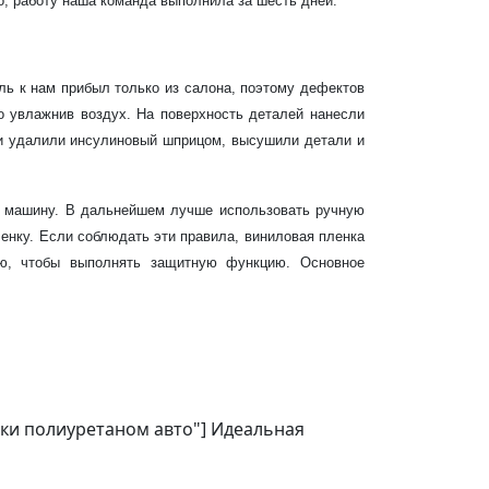
о, работу наша команда выполнила за шесть дней.
 к нам прибыл только из салона, поэтому дефектов
о увлажнив воздух. На поверхность деталей нанесли
ри удалили инсулиновый шприцом, высушили детали и
ь машину. В дальнейшем лучше использовать ручную
ленку. Если соблюдать эти правила, виниловая пленка
ью, чтобы выполнять защитную функцию. Основное
ейки полиуретаном авто"] Идеальная