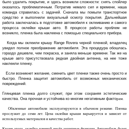
было удалить покрытие, и здесь возникли сложности: снять спойлер
оказалось проблематичным. Потратив немало сил и времени, наша
команда справилась с задачей. Сначала мы помыли транспортное
средство и выполнили визуальный осмотр покрытия. Дальнейшая
работа заключалась в подготовке автомобиля к оклеиванию и самого
процесса оклейки крыши авто. В процессе работы проблем не
возникло, пленка была наклеена с помощью специального прибора.
Когда мы оклеили крышу Range Rovera черной пленкой, владелец
увидел полное преображение автомобиля. Эта процедура обошлась
гораздо дешевле, чем покраска, и заняла меньше времени. Так же на
крыше авто присутствовала редкая двойная антенна, на нее тоже
наклеили пленку.
Если возникнет желание, сменить цвет пленки также очень просто и
быстро. Пленка защитит автомобиль от возможных механических
повреждений.
Глянцевая пленка долго служит, при этом сохраняя эстетические
качества. Она прочная и устойчива ко многим негативным факто
рам.
Обкленные автомобили эксплуатируются в обычном режиме. Пленка
прослужит до семи лет. Цена оклейки крыши варьируется и зависит от
используемых материалов и качества работ.
Кроме этого, оклейка пленкой несёт защитные функции. Автомобиль будет