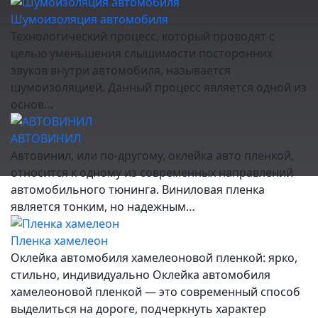
Шумоизоляция автомобиля
Технологический процесс, который проводят с
целью уменьшения слышимости посторонних
звуков внутри автомобиля, называется
шумоизоляцией. Данный процесс является одной из
основ…
АВТОВИНИЛ
Автовинил, или по-другому, оклейка авто пленкой,
относится к одному из современных направлений
автомобильного тюнинга. Виниловая пленка
является тонким, но надежным…
Пленка хамелеон
Оклейка автомобиля хамелеоновой пленкой: ярко,
стильно, индивидуально Оклейка автомобиля
хамелеоновой пленкой — это современный способ
выделиться на дороге, подчеркнуть характер