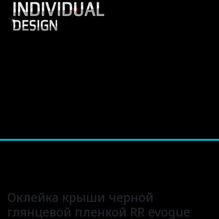
Оклейка крыши черной
глянцевой пленкой RR evogue