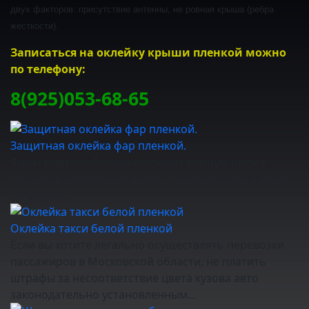
двух факторов: присутствие антенны, не ровная крыша (ребра
жесткости).
Записаться на оклейку крыши пленкой можно
по телефону:
8(925)053-68-65
Защитная оклейка фар пленкой.
Фары в автомобиле выполняют важную роль в
процессе управления в темное время суток. Стекла
на фарах…
Оклейка такси белой пленкой
Если вы хотите легально осуществлять перевозки
пассажиров в Московской области, не платить
штрафы за несоответствие цвета кузова авто
законодательно установленным…