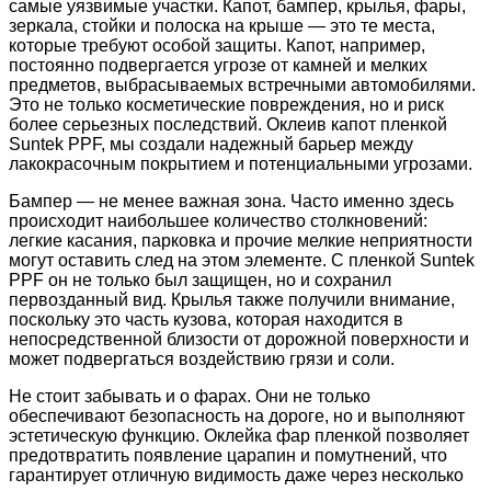
самые уязвимые участки. Капот, бампер, крылья, фары,
зеркала, стойки и полоска на крыше — это те места,
которые требуют особой защиты. Капот, например,
постоянно подвергается угрозе от камней и мелких
предметов, выбрасываемых встречными автомобилями.
Это не только косметические повреждения, но и риск
более серьезных последствий. Оклеив капот пленкой
Suntek PPF, мы создали надежный барьер между
лакокрасочным покрытием и потенциальными угрозами.
Бампер — не менее важная зона. Часто именно здесь
происходит наибольшее количество столкновений:
легкие касания, парковка и прочие мелкие неприятности
могут оставить след на этом элементе. С пленкой Suntek
PPF он не только был защищен, но и сохранил
первозданный вид. Крылья также получили внимание,
поскольку это часть кузова, которая находится в
непосредственной близости от дорожной поверхности и
может подвергаться воздействию грязи и соли.
Не стоит забывать и о фарах. Они не только
обеспечивают безопасность на дороге, но и выполняют
эстетическую функцию. Оклейка фар пленкой позволяет
предотвратить появление царапин и помутнений, что
гарантирует отличную видимость даже через несколько