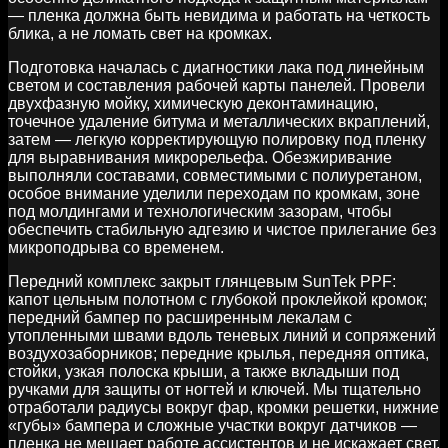
— пленка должна быть невидима и работать на четкость
блика, а не ломать свет на кромках.
Подготовка началась с диагностики лака под линейным
светом и составления рабочей карты панелей. Провели
двухфазную мойку, химическую деконтаминацию,
точечное удаление битума и металлических вкраплений,
затем — легкую корректирующую полировку под пленку
для выравнивания микрорельефа. Обезжиривание
выполняли составами, совместимыми с полиуретаном,
особое внимание уделили переходам по кромкам, зоне
под молдингами и технологическим зазорам, чтобы
обеспечить стабильную адгезию и чистое прилегание без
микроподрыва со временем.
Передний комплекс закрыт глянцевым SunTek PPF:
капот цельным полотном с глубокой проклейкой кромок;
передний бампер по расширенным лекалам с
утопленными швами вдоль теневых линий и сопряжений
воздухозаборников; передние крылья, передняя оптика,
стойки, узкая полоска крыши, а также вкладыши под
ручками для защиты от ногтей и ключей. Мы тщательно
отработали радиусы вокруг фар, кромки решетки, нижние
«губы» бампера и сложные участки вокруг датчиков —
пленка не мешает работе ассистентов и не искажает свет.