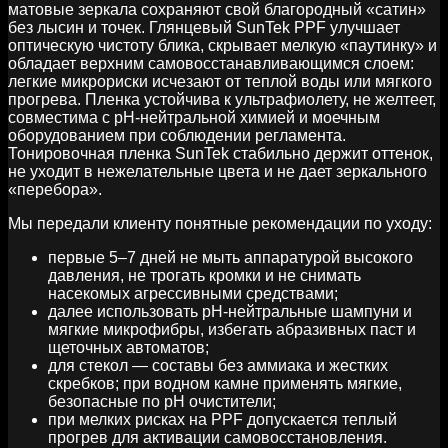
матовые зеркала сохраняют свой благородный «сатин»
без лысин и точек. Глянцевый SunTek PPF улучшает
оптическую чистоту блика, скрывает мелкую «паутинку» и
обладает верхним самовосстанавливающимся слоем:
легкие микрориски исчезают от теплой воды или мягкого
прогрева. Пленка устойчива к ультрафиолету, не желтеет,
совместима с pH‑нейтральной химией и моечным
оборудованием при соблюдении регламента.
Тонировочная пленка SunTek стабильно держит оттенок,
не уходит в нежелательные цвета и не дает зеркального
«перебора».
Мы передали клиенту понятные рекомендации по уходу:
первые 5–7 дней не мыть аппаратурой высокого
давления, не трогать кромки и не снимать
насекомых агрессивными средствами;
далее использовать pH‑нейтральные шампуни и
мягкие микрофибры, избегать абразивных паст и
щеточных автоматов;
для стекол — составы без аммиака и жестких
скребков; при водном камне применять мягкие,
безопасные по pH очистители;
при мелких рисках на PPF допускается теплый
прогрев для активации самовосстановления.