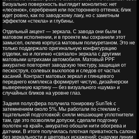
Визуально поверхность выглядит монолитно: нет
«лесенок», серебрения или постороннего оттенка; блик
идет ровно, как по заводскому лаку, но с заметным
эффектом «стекла» и глубины.
Отдельный акцент — зеркала. С завода они были в
матовом исполнении, и в проекте мы сохранили этот
замысел, оклеив корпуса матовым полиуретаном. Это не
только поддержало оригинальную конфигурацию
отделки, но и логично «связало» зеркала с другими
матовыми штрихами автомобиля. Матовый PPF
аккуратно повторяет заводскую текстуру, защищая от
пескоструя, солевых выхлопов и следов от частых
касаний. Контраст матовых зеркал и глянцевого
переднего комплекса формирует чистую, дизайнерски
выверенную картину — без визуального «шума» и
случайных бликов на уровне глаз.
Задняя полусфера получила тонировку SunTek с
затемнением около 5%. Мы работали по стеклам с
тщательной подготовкой: сняли мешающие уплотнители
там, где это позволяли допуски, сделали подгонку
полотен «в край», аккуратно обошли нити обогрева и
датчики. В итоге получилась плотная приватность салона
без зеркальности и цветовых искажений: снаружи линии