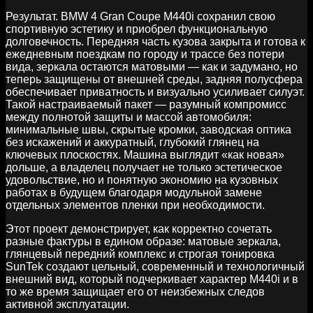
Результат. BMW 4 Gran Coupe M440i сохранил свою
спортивную эстетику и приобрел функциональную
долговечность. Передняя часть кузова закрыта и готова к
ежедневным поездкам по городу и трассе без потери
вида, зеркала остаются матовыми — как и задумано, но
теперь защищены от внешней среды, задняя полусфера
обеспечивает приватность и визуально усиливает силуэт.
Такой настраиваемый пакет — разумный компромисс
между полнотой защиты и массой автомобиля:
минимальные швы, скрытые кромки, заводская оптика
без искажений и аккуратный, глубокий глянец на
ключевых плоскостях. Машина выглядит «как новая»
дольше, а владелец получает не только эстетическое
удовольствие, но и понятную экономию на кузовных
работах в будущем благодаря модульной замене
отдельных элементов пленки при необходимости.
Этот проект демонстрирует, как корректно сочетать
разные фактуры в едином образе: матовые зеркала,
глянцевый передний комплекс и строгая тонировка
SunTek создают цельный, современный и технологичный
внешний вид, который подчеркивает характер M440i и в
то же время защищает его от неизбежных следов
активной эксплуатации.