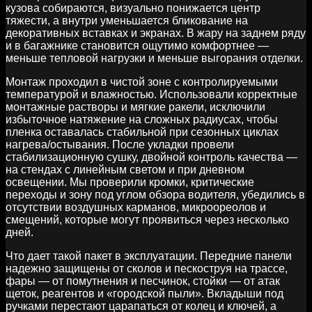
кузова собираются, визуально понижается центр
тяжести, а внутри уменьшается бликование на
декоративных вставках и экранах. В жару на заднем ряду
и в багажнике становится ощутимо комфортнее —
меньше тепловой нагрузки и меньше выгорания отделки.
Монтаж проходил в чистой зоне с контролируемыми
температурой и влажностью. Использовали корректные
монтажные растворы и мягкие ракели, исключили
избыточное натяжение на сложных радиусах, чтобы
пленка оставалась стабильной при сезонных циклах
нагрева/остывания. После укладки провели
стабилизационную сушку, двойной контроль качества —
на стендах с линейным светом и при дневном
освещении. Мы проверили кромки, критические
переходы и зону под углом обзора водителя, убедились в
отсутствии воздушных карманов, микроореолов и
смещений, которые могут проявиться через несколько
дней.
Что дает такой пакет в эксплуатации. Передние панели
надежно защищены от сколов и пескоструя на трассе,
фары — от помутнения и песчинок, стойки — от атак
щеток, реагентов и «городской пыли». Вкладыши под
ручками перестают царапаться от колец и ключей, а