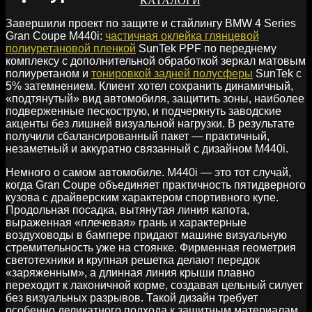
КАТАЛОГИ
Завершили проект по защите и стайлингу BMW 4 Series
Gran Coupe M440i:
частичная оклейка глянцевой
полиуретановой пленкой
SunTek PPF по переднему
комплексу с дополнительной обработкой зеркал матовым
полиуретаном и
тонировкой задней полусферы
SunTek с
5% затемнением. Клиент хотел сохранить динамичный,
«подтянутый» вид автомобиля, защитить зоны, наиболее
подверженные пескострую, и подчеркнуть заводские
акценты без лишней визуальной нагрузки. В результате
получили сбалансированный пакет — практичный,
незаметный и аккуратно связанный с дизайном M440i.
Немного о самом автомобиле. M440i — это тот случай,
когда Gran Coupe объединяет практичность пятидверного
кузова с драйверским характером спортивного купе.
Продольная посадка, вытянутая линия капота,
выраженная «плечевая» грань и характерные
воздуховоды в бампере придают машине визуальную
стремительность уже на стоянке. Фирменная геометрия
светотехники и крупная решетка делают передок
«заряженным», а длинная линия крыши плавно
переходит к лаконичной корме, создавая цельный силует
без визуальных разрывов. Такой дизайн требует
особенно деликатного подхода к защитным материалам