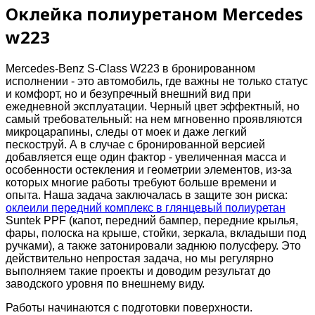
Оклейка полиуретаном Mercedes
w223
Mercedes-Benz S-Class W223 в бронированном
исполнении - это автомобиль, где важны не только статус
и комфорт, но и безупречный внешний вид при
ежедневной эксплуатации. Черный цвет эффектный, но
самый требовательный: на нем мгновенно проявляются
микроцарапины, следы от моек и даже легкий
пескоструй. А в случае с бронированной версией
добавляется еще один фактор - увеличенная масса и
особенности остекления и геометрии элементов, из‑за
которых многие работы требуют больше времени и
опыта. Наша задача заключалась в защите зон риска:
оклеили передний комплекс в глянцевый полиуретан
Suntek PPF (капот, передний бампер, передние крылья,
фары, полоска на крыше, стойки, зеркала, вкладыши под
ручками), а также затонировали заднюю полусферу. Это
действительно непростая задача, но мы регулярно
выполняем такие проекты и доводим результат до
заводского уровня по внешнему виду.
Работы начинаются с подготовки поверхности.