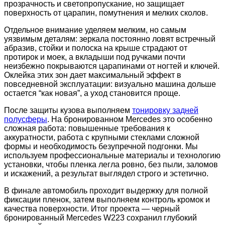
прозрачность и светопропускание, но защищает
поверхность от царапин, помутнения и мелких сколов.
Отдельное внимание уделяем мелким, но самым
уязвимым деталям: зеркала постоянно ловят встречный
абразив, стойки и полоска на крыше страдают от
протирок и моек, а вкладыши под ручками почти
неизбежно покрываются царапинами от ногтей и ключей.
Оклейка этих зон дает максимальный эффект в
повседневной эксплуатации: визуально машина дольше
остается “как новая”, а уход становится проще.
После защиты кузова выполняем
тонировку задней
полусферы
. На бронированном Mercedes это особенно
сложная работа: повышенные требования к
аккуратности, работа с крупными стеклами сложной
формы и необходимость безупречной подгонки. Мы
используем профессиональные материалы и технологию
установки, чтобы пленка легла ровно, без пыли, заломов
и искажений, а результат выглядел строго и эстетично.
В финале автомобиль проходит выдержку для полной
фиксации пленок, затем выполняем контроль кромок и
качества поверхности. Итог проекта — черный
бронированный Mercedes W223 сохранил глубокий