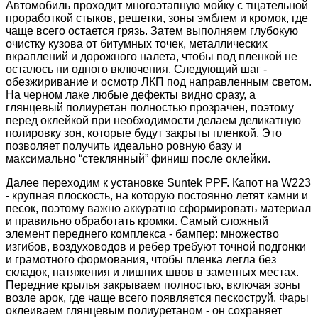
Автомобиль проходит многоэтапную мойку с тщательной
проработкой стыков, решетки, зоны эмблем и кромок, где
чаще всего остается грязь. Затем выполняем глубокую
очистку кузова от битумных точек, металлических
вкраплений и дорожного налета, чтобы под пленкой не
осталось ни одного включения. Следующий шаг -
обезжиривание и осмотр ЛКП под направленным светом.
На черном лаке любые дефекты видно сразу, а
глянцевый полиуретан полностью прозрачен, поэтому
перед оклейкой при необходимости делаем деликатную
полировку зон, которые будут закрыты пленкой. Это
позволяет получить идеально ровную базу и
максимально “стеклянный” финиш после оклейки.
Далее переходим к установке Suntek PPF. Капот на W223
- крупная плоскость, на которую постоянно летят камни и
песок, поэтому важно аккуратно сформировать материал
и правильно обработать кромки. Самый сложный
элемент переднего комплекса - бампер: множество
изгибов, воздуховодов и ребер требуют точной подгонки
и грамотного формования, чтобы пленка легла без
складок, натяжения и лишних швов в заметных местах.
Передние крылья закрываем полностью, включая зоны
возле арок, где чаще всего появляется пескоструй. Фары
оклеиваем глянцевым полиуретаном - он сохраняет