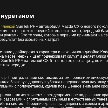
лиуретаном
 пленкой
SunTek PPF автомобиля Mazda CX‑5 нового поколе
ивности пакет «передний комплекс»: капот, передний бамп
и ручками. Это те зоны, которые первыми принимают на себ
езультат без избыточных затрат.
четание драйверского характера и лаконичного дизайна Kod
а месте. Черный цвет подчеркивает силуэт и делает блики
nTek PPF на темной CX‑5 - не только про защиту, но и пр
ентах передка.
и с pH‑нейтральными составами, затем провели химическу
яла бликовую дорожку и убрала поверхностную паутинку, ч
имыми с полиуретаном, уделив повышенное внимание кромк
кромки - так исключается преждевременное подрывание кра
и разрезами и спрятанными стыками в естественных теневы
аботы систем. Передние крылья защищены с заходом в арки
розрачность и контраст остаются на уровне заводских. Узк