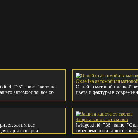
Оклейка автомобиля матово
tkit id="35" name="колонка
Оклейка матовой пленкой ав
ашего автомобиля: всё об
цвета и фактуры в современ
Защита капота от сколов
ривет, хотим вас
[widgetkit id="36" name="Ок
 для фар и фонарей…
своевременной защите капот