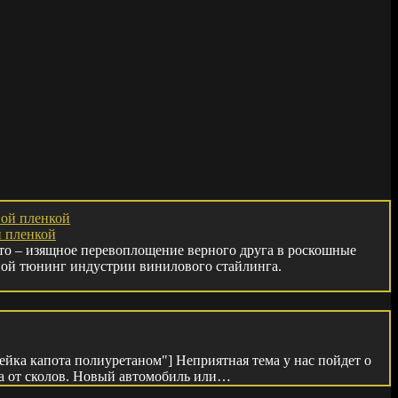
й пленкой
то – изящное перевоплощение верного друга в роскошные
ной тюнинг индустрии винилового стайлинга.
лейка капота полиуретаном"] Неприятная тема у нас пойдет о
а от сколов. Новый автомобиль или…