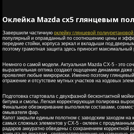
Оклейка Mazda cx5 глянцевым по
Завершили частичную
оклейку глянцевой полиуретановой
популярный и оправданный по соотношению цены и эффект
передние стойки, корпуса зеркал и вкладыши под дверным
поэтому грамотная защита здесь приносит максимальный р
Немного о самой модели. Актуальная Mazda CX‑5 - это со
выразительная оптика создают ощущение динамики даже н
проявляет любые микрориски. Именно поэтому глянцевый Su
отражение и отсутствие мутных участков на ходовых элем
Подготовка стартовала с двухфазной бесконтактной мойк
битума и смолы. Легкая корректирующая полировка выровн
Финальное обезжиривание выполняли составами, совмест
омывателя фар.
Капот закрыли единым полотном с заводским заходом на 
самых сложных элементов у CX‑5 - оклеен с продуманным
радаров аккуратно обведены с сохранением корректной р
закрыта по лекалам - светораспределение не нарушено, п