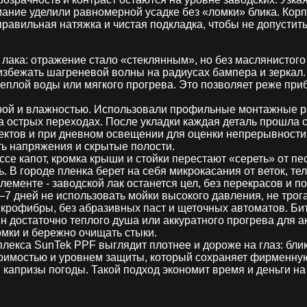
нимание уделили равномерной усадке без «ломки» блика. Ко
правильная натяжка и чистая подкладка, чтобы не допустит
лака: отражение стало «стеклянным», но без маслянистого
и избежать шагреневой волны на радиусах бампера и зерка
теплой воды или мягкого прогрева. Это позволяет реже пр
урой и влажностью. Использовали профильные монтажные ра
 острых переходах. После укладки каждая деталь прошла с
ктов и при дневном освещении для оценки непрерывности 
ть напряжения и скрытые полости.
ссе капот, кромка крыши и стойки перестают «сереть» от п
В городе пленка берет на себя микрокасания от веток, тел
ементе - заводской лак останется цел, без перекрасов и по
7 дней не использовать мойки высокого давления, не трога
крофибры, без абразивных паст и щеточных автоматов. Б
 достаточно теплого душа или аккуратного прогрева для а
мки и бережно очищать стыки.
лекса SunTek PPF выглядит плотнее и дороже на глаз: блик
тоимостью и уровнем защиты, который сохраняет фирменну
 и капризы погоды. Такой подход экономит время и деньги н