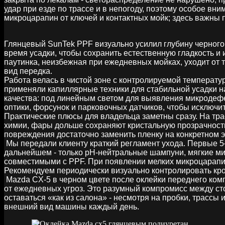
удар при езде по трассе и в непогоду, поэтому особое в
микроцарапин от ключей и контактных мойк; здесь важны 
Глянцевый SunTek PPF визуально усилил глубину черного 
время усадки, чтобы сохранить естественную гладкость 
паутинка, неизбежная при ежедневных мойках, уходит от 
вид передка.
Работа велась в чистой зоне с контролируемой температ
применяли капиллярные техники для стабильной усадки на
качества: под линейным светом для выявления микродефе
оптики, форсунок и парковочных датчиков, чтобы исключи
Практические плюсы для владельца заметны сразу. На тра
химии, фары дольше сохраняют кристальную прозрачность. 
повреждения достаточно заменить пленку на конкретном эл
Мы передали клиенту краткий регламент ухода. Первые 5–
дальнейшем - только pH‑нейтральные шампуни, мягкие ми
совместимыми с PPF. При появлении мелких микроцарапин
Рекомендуем периодически визуально контролировать кро
Mazda CX‑5 в черном цвете после оклейки переднего комп
от ежедневных угроз. Это разумный компромисс между с
оставаться «как из салона» - несмотря на пробки, трассы
внешний вид машины каждый день.