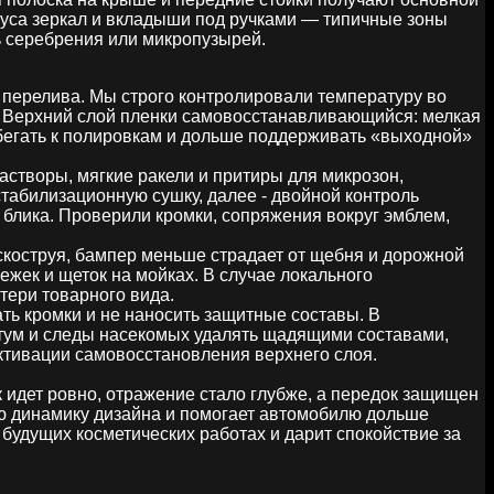
рпуса зеркал и вкладыши под ручками — типичные зоны
ь серебрения или микропузырей.
 перелива. Мы строго контролировали температуру во
л. Верхний слой пленки самовосстанавливающийся: мелкая
ибегать к полировкам и дольше поддерживать «выходной»
створы, мягкие ракели и притиры для микрозон,
табилизационную сушку, далее - двойной контроль
блика. Проверили кромки, сопряжения вокруг эмблем,
ескоструя, бампер меньше страдает от щебня и дорожной
ежек и щеток на мойках. В случае локального
тери товарного вида.
ть кромки и не наносить защитные составы. В
итум и следы насекомых удалять щадящими составами,
ктивации самовосстановления верхнего слоя.
 идет ровно, отражение стало глубже, а передок защищен
ю динамику дизайна и помогает автомобилю дольше
а будущих косметических работах и дарит спокойствие за