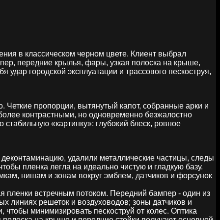
ния в классическом черном цвете. Клиент выбрал
ер, передние крылья, фары, узкая полоска на крыше,
я удар городской эксплуатации и трассового пескоструя,
o. Четкие пропорции, вытянутый капот, собранные арки и
 более контрастными, но одновременно безжалостно
о стабильную «картинку»: глубокий блеск, ровное
ю деконтаминацию, удалили металлические частицы, следы
тобы пленка легла на идеально чистую и гладкую базу.
ам, нишам и зонам вокруг эмблем, датчиков и форсунок
я пленки встречным потоком. Передний бампер - один из
х линиях решеток и воздуховодов; зоны датчиков и
, чтобы минимизировать пескоструй от колес. Оптика
ая полоска на крыше и передние стойки получают основной