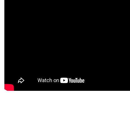
Этот клиент был особенный. Он проделал большой путь из Липецка
в наш детейлинг центр в Москве, так как в родном городе
отсутствовала компания, которая могла на должном уровне
справиться с задачей. А задача была не из простых:
обтяжка
матовой пленкой
антрацит KMPF импозантного Nissan-GTR.