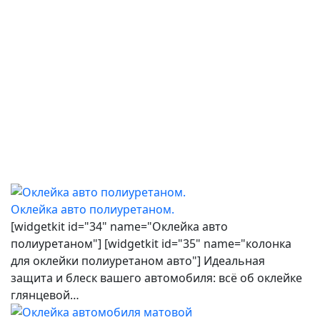
запросто избавляется от нее и предстает перед хозяином в
первозданном виде.
Работы длились 3 дня. По завершению, нам открылся новый
необычный характер Nissan-GTR. Матовый оттенок подчеркнул
некоторые неочевидные изгибы: в его линиях появилась
неожиданная агрессивность, статная харизма. Довольный заказчик
долго жал руки умельцам нашего детейлинг центра, после чего
отправился покорять ночную столицу. Приятно оказывать подобные
услуги клиентам из других регионов, у которых нет возможности
получить их у себя. В родных краях они произведут яркое
впечатление.
Оклейка авто полиуретаном.
[widgetkit id="34" name="Оклейка авто
полиуретаном"] [widgetkit id="35" name="колонка
для оклейки полиуретаном авто"] Идеальная
защита и блеск вашего автомобиля: всё об оклейке
глянцевой…