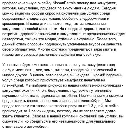
профессиональную оклейку
Nissan
Patrol
в пленку под камуфляж,
которая, безусловно, придется по вкусу многим людям. Сегодня
можно заметить особый спрос на охотничий камуфляж среди
современных владельцев машин, особенно внедорожников и
кроссоверов. В наши дни является модным использование
камуфляжа в любой местности. На городских дорогах можно
встретить дорогие автомобили в камуфляже не предназначенных для
бездорожья, так как это модно, стильно и актуально. Более того,
данный стиль способен подчеркнуть утонченные вкусовые качества
своего обладателя. Многие охотники предпочитают заказывать в
нашем авто сервисе различные варианты под свой вкус.
У нас вы найдете множество вариантов рисунка камуфляжа под
любую местность: лес, зима, пиксели, городской, космический и
многое другое. В нашем авто сервисе вы найдете широкий перечень
услуг, среди которых присутствует камуфляж печатали на
пленке
Kpmf
. Мы выбрали рисунок из нашей собственной коллекции -
камуфляж охотничий, он, безусловно, подчеркнет утонченные
вкусовые качества владельца автомобиля. При желании мы сможем
предоставить качественное ламинирование пленкой
Kpmf
. Мы
предоставляем изготовление любого рисунка от 1-3 дней, оклейка
происходит за 1 рабочий день, поэтому мы не заставляем долго
ждать клиентов. Заказав в нашей компании охотничий камуфляж, вы
сможете лично убедиться в его незаменимости для уникального
стиля вашего автомобиля.