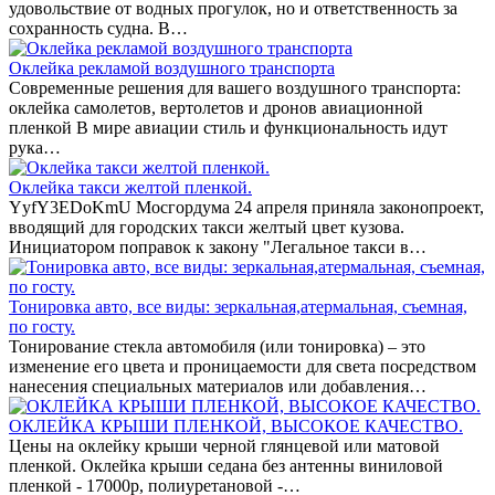
удовольствие от водных прогулок, но и ответственность за
сохранность судна. В…
Оклейка рекламой воздушного транспорта
Современные решения для вашего воздушного транспорта:
оклейка самолетов, вертолетов и дронов авиационной
пленкой В мире авиации стиль и функциональность идут
рука…
Оклейка такси желтой пленкой.
YyfY3EDoKmU Мосгордума 24 апреля приняла законопроект,
вводящий для городских такси желтый цвет кузова.
Инициатором поправок к закону "Легальное такси в…
Тонировка авто, все виды: зеркальная,атермальная, съемная,
по госту.
Тонирование стекла автомобиля (или тонировка) – это
изменение его цвета и проницаемости для света посредством
нанесения специальных материалов или добавления…
ОКЛЕЙКА КРЫШИ ПЛЕНКОЙ, ВЫСОКОЕ КАЧЕСТВО.
Цены на оклейку крыши черной глянцевой или матовой
пленкой. Оклейка крыши седана без антенны виниловой
пленкой - 17000р, полиуретановой -…