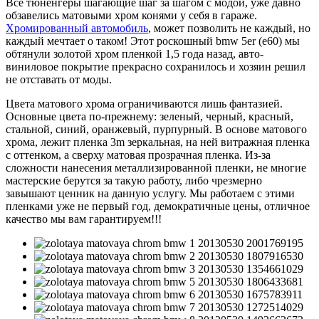
Все тюненгеры шагающие шаг за шагом с модой, уже давно
обзавелись матовыми хром конями у себя в гараже.
Хромированный автомобиль
, может позволить не каждый, но
каждый мечтает о таком! Этот роскошный
bmw
5
er
(
e
60) мы
обтянули золотой хром пленкой 1,5 года назад, авто-
виниловое покрытие прекрасно сохранилось и хозяин решил
не отставать от моды.
Цвета матового хрома ограничиваются лишь фантазией.
Основные цвета по-прежнему: зеленый, черный, красный,
стальной, синий, оранжевый, пурпурный. В основе матового
хрома, лежит пленка 3
m
зеркальная, на ней витражная пленка
с оттенком, а сверху матовая прозрачная пленка. Из-за
сложности нанесения металлизированной пленки, не многие
мастерские берутся за такую работу, либо чрезмерно
завышают ценник на данную услугу. Мы работаем с этими
пленками уже не первый год, демократичные цены, отличное
качество мы вам гарантируем!!!