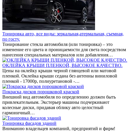
Тонировка авто, все виды: зеркальная,атермальная, съемная,
по госту.
Тонирование стекла автомобиля (или тонировка) – это
изменение его цвета и проницаемости для света посредством
нанесения специальных материалов или добавления…
ОКЛЕЙКА КРЫШИ ПЛЕНКОЙ, ВЫСОКОЕ КАЧЕСТВО.
Цены на оклейку крыши черной глянцевой или матовой
пленкой. Оклейка крыши седана без антенны виниловой
пленкой - 17000р, полиуретановой -…
Покраска дисков порошковой краской
Внешний вид автомобиля по определению должен быть
привлекательным. Экстерьер машины подчеркивают
колесные диски, придавая облику авто целостный
гармоничный…
Тонировка фасадов зданий
Вниманию владельцев компаний, предприятий и фирм!