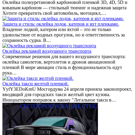
Оклейка полиуретановой карбоновой пленкой 3D, 4D, 5D и
кованым карбоном — стильный тюнинг и надежная защита
Хотите превратить свой автомобиль, мотоцикл,…
Защита и стиль: оклейка лодок, катеров и яхт пленками.
Владение лодкой, катером или яхтой – это не только
удовольствие от водных прогулок, но и ответственность за
сохранность судна. В…
Оклейка рекламой воздушного транспорта
Современные решения для вашего воздушного транспорта:
оклейка самолетов, вертолетов и дронов авиационной
пленкой В мире авиации стиль и функциональность идут
рука…
Оклейка такси желтой пленкой.
YyfY3EDoKmU Мосгордума 24 апреля приняла законопроект,
вводящий для городских такси желтый цвет кузова.
Инициатором поправок к закону "Легальное такси в…