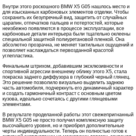
Внутри этого роскошного BMW X5 G05 нашлось место и
для изысканных карбоновых элементов отделки. Чтобы
сохранить их безупречный вид, защитить от случайных
царапин, отпечатков пальцев и потертостей, которые
неизбежно появляются в процессе эксплуатации, все
карбоновые детали интерьера были тщательно оклеены
специальной защитной полиуретановой пленкой. Она
абсолютно прозрачна, не меняет тактильных ощущений и
позволяет наслаждаться первозданной красотой
углепластика.
Финальным штрихом, добавившим эксклюзивности и
спортивной агрессии внешнему облику этого X5, стала
покраска заднего диффузора в глубокий черный глянец.
Это решение позволило визуально выделить заднюю
часть автомобиля, подчеркнуть его динамичный характер
и создать гармоничный контраст с основным цветом
кузова, идеально сочетаясь с другими глянцевыми
элементами.
В результате проделанной работы этот свежепригнанный
BMW X5 G05 не просто получил комплексную защиту
высочайшего уровня, но и приобрел дополнительные
черты индивидуальности. Теперь он полностью готов к