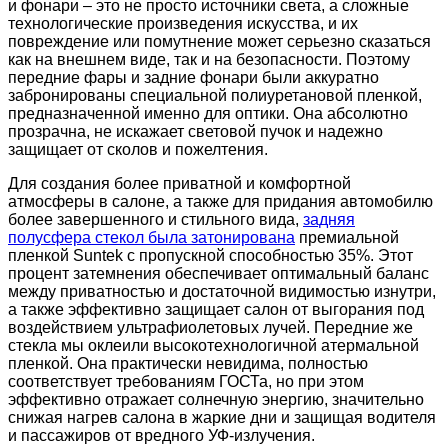
и фонари – это не просто источники света, а сложные
технологические произведения искусства, и их
повреждение или помутнение может серьезно сказаться
как на внешнем виде, так и на безопасности. Поэтому
передние фары и задние фонари были аккуратно
забронированы специальной полиуретановой пленкой,
предназначенной именно для оптики. Она абсолютно
прозрачна, не искажает световой пучок и надежно
защищает от сколов и пожелтения.
Для создания более приватной и комфортной
атмосферы в салоне, а также для придания автомобилю
более завершенного и стильного вида,
задняя
полусфера стекол была затонирована
премиальной
пленкой Suntek с пропускной способностью 35%. Этот
процент затемнения обеспечивает оптимальный баланс
между приватностью и достаточной видимостью изнутри,
а также эффективно защищает салон от выгорания под
воздействием ультрафиолетовых лучей. Передние же
стекла мы оклеили высокотехнологичной атермальной
пленкой. Она практически невидима, полностью
соответствует требованиям ГОСТа, но при этом
эффективно отражает солнечную энергию, значительно
снижая нагрев салона в жаркие дни и защищая водителя
и пассажиров от вредного УФ-излучения.