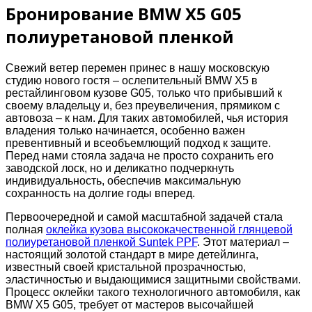
Бронирование BMW X5 G05
полиуретановой пленкой
Свежий ветер перемен принес в нашу московскую
студию нового гостя – ослепительный BMW X5 в
рестайлинговом кузове G05, только что прибывший к
своему владельцу и, без преувеличения, прямиком с
автовоза – к нам. Для таких автомобилей, чья история
владения только начинается, особенно важен
превентивный и всеобъемлющий подход к защите.
Перед нами стояла задача не просто сохранить его
заводской лоск, но и деликатно подчеркнуть
индивидуальность, обеспечив максимальную
сохранность на долгие годы вперед.
Первоочередной и самой масштабной задачей стала
полная
оклейка кузова высококачественной глянцевой
полиуретановой пленкой Suntek PPF
. Этот материал –
настоящий золотой стандарт в мире детейлинга,
известный своей кристальной прозрачностью,
эластичностью и выдающимися защитными свойствами.
Процесс оклейки такого технологичного автомобиля, как
BMW X5 G05, требует от мастеров высочайшей