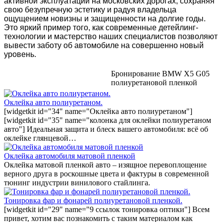
активной эксплуатации на московских дорогах, сохраняя
свою безупречную эстетику и радуя владельца
ощущением новизны и защищенности на долгие годы.
Это яркий пример того, как современные детейлинг-
технологии и мастерство наших специалистов позволяют
вывести заботу об автомобиле на совершенно новый
уровень.
Бронирование BMW X5 G05
полиуретановой пленкой
Оклейка авто полиуретаном.
[widgetkit id="34" name="Оклейка авто полиуретаном"]
[widgetkit id="35" name="колонка для оклейки полиуретаном
авто"] Идеальная защита и блеск вашего автомобиля: всё об
оклейке глянцевой…
Оклейка автомобиля матовой пленкой
Оклейка матовой пленкой авто – изящное перевоплощение
верного друга в роскошные цвета и фактуры в современной
тюнинг индустрии винилового стайлинга.
Тонировка фар и фонарей полиуретановой пленкой.
[widgetkit id="29" name="9 ссылок тонировка оптики"] Всем
привет, хотим вас познакомить с таким материалом как