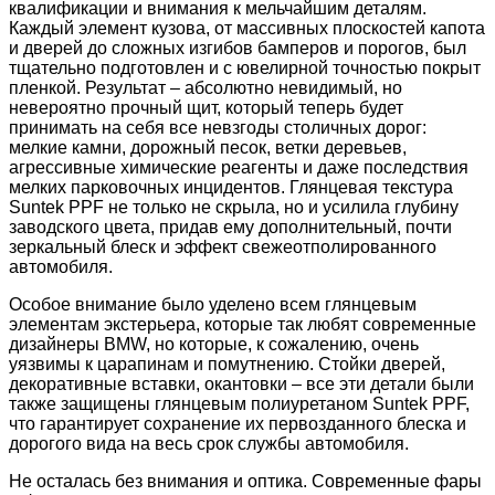
квалификации и внимания к мельчайшим деталям.
Каждый элемент кузова, от массивных плоскостей капота
и дверей до сложных изгибов бамперов и порогов, был
тщательно подготовлен и с ювелирной точностью покрыт
пленкой. Результат – абсолютно невидимый, но
невероятно прочный щит, который теперь будет
принимать на себя все невзгоды столичных дорог:
мелкие камни, дорожный песок, ветки деревьев,
агрессивные химические реагенты и даже последствия
мелких парковочных инцидентов. Глянцевая текстура
Suntek PPF не только не скрыла, но и усилила глубину
заводского цвета, придав ему дополнительный, почти
зеркальный блеск и эффект свежеотполированного
автомобиля.
Особое внимание было уделено всем глянцевым
элементам экстерьера, которые так любят современные
дизайнеры BMW, но которые, к сожалению, очень
уязвимы к царапинам и помутнению. Стойки дверей,
декоративные вставки, окантовки – все эти детали были
также защищены глянцевым полиуретаном Suntek PPF,
что гарантирует сохранение их первозданного блеска и
дорогого вида на весь срок службы автомобиля.
Не осталась без внимания и оптика. Современные фары