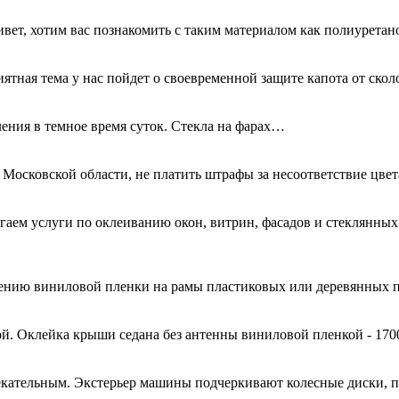
ривет, хотим вас познакомить с таким материалом как полиурета
иятная тема у нас пойдет о своевременной защите капота от ск
ения в темное время суток. Стекла на фарах…
 Московской области, не платить штрафы за несоответствие цве
гаем услуги по оклеиванию окон, витрин, фасадов и стеклянн
есению виниловой пленки на рамы пластиковых или деревянных 
й. Оклейка крыши седана без антенны виниловой пленкой - 170
кательным. Экстерьер машины подчеркивают колесные диски, 