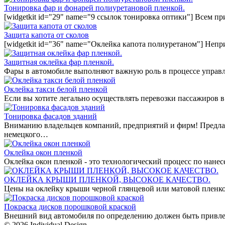
Тонировка фар и фонарей полиуретановой пленкой.
[widgetkit id="29" name="9 ссылок тонировка оптики"] Всем п
Защита капота от сколов
[widgetkit id="36" name="Оклейка капота полиуретаном"] Непр
Защитная оклейка фар пленкой.
Фары в автомобиле выполняют важную роль в процессе управл
Оклейка такси белой пленкой
Если вы хотите легально осуществлять перевозки пассажиров в
Тонировка фасадов зданий
Вниманию владельцев компаний, предприятий и фирм! Предла
немецкого…
Оклейка окон пленкой
Оклейка окон пленкой - это технологический процесс по нан
ОКЛЕЙКА КРЫШИ ПЛЕНКОЙ, ВЫСОКОЕ КАЧЕСТВО.
Цены на оклейку крыши черной глянцевой или матовой пленко
Покраска дисков порошковой краской
Внешний вид автомобиля по определению должен быть привле
© 2026 Individual Design