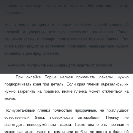
получили, поэтому возникли сложности. Но мастера с этим
справились.
Мы оклеили молдинги с полным разбором черной глянцевой
пленкой и уверены, что оно прослужит пожизненно. Также
защитили фары и фонари полиуретановой пленкой Suntek. Эта
фирма производит качественную продукцию, наши мастера отдают
ей наибольшее предпочтение.
Антихром молдингов необходим для защиты от коррозии.
При оклейке Порше нельзя применять лекалы, нужно
подворачивать края под деталь. Если края пленки обрезались, их
нужно закрепить на праймер, иначе пленка может отклеиться на
мойке.
Полиуретановые пленки полностью прозрачные, не приглушают
естественный блеск поверхности автомобиля. Пленку не
разглядеть невооружённым глазом. Также она очень прочная и
может защитить кузов от камня или щебня, летящего с большой