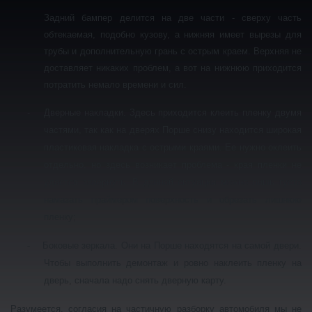
Задний бампер делится на две части - сверху часть
обтекаемая, подобно кузову, а нижняя имеет вырезы для
трубы и дополнительную грань с острым краем. Верхняя не
доставляет никаких проблем, а вот на нижнюю приходится
потратить немало времени и сил.
-
Дверные накладки. Здесь приходится клеить пленку двумя
частями, так как на дверях Порше снизу находится широкая
пластиковая накладка с острыми краями. Ее нужно оклеить
отдельно, но здесь возникает проблема - края пленки не
удается завернуть. В данной ситуации можно лишь густо
намазать праймером поверхность и обрезать лишнюю
пленку;
-
Боковые зеркала. Они на Порше находятся на самой двери.
Чтобы выполнить демонтаж и ровно наклеить пленку на
дверь, сначала надо снять дверную карту.
Разумеется, согласия на частичную разборку автомобиля мы не