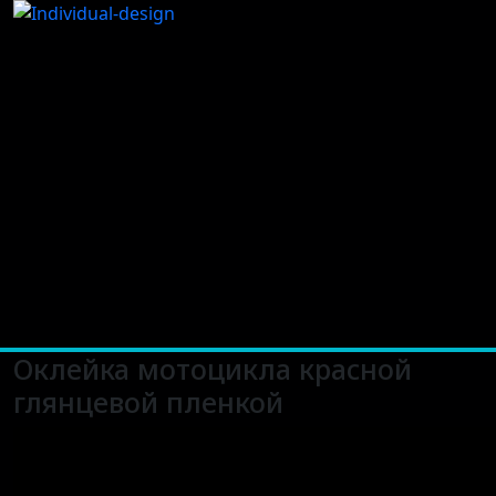
Оклейка мотоцикла красной
глянцевой пленкой