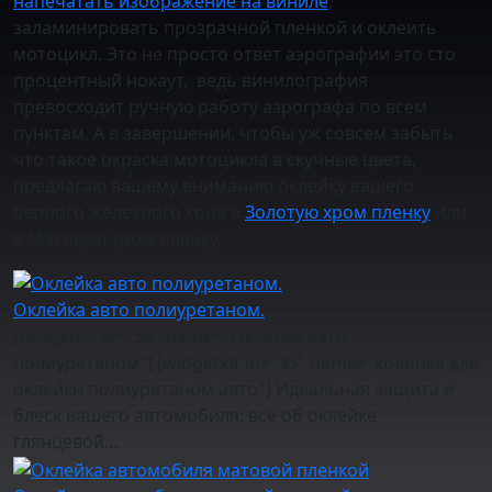
напечатать изображение на виниле
,
заламинировать прозрачной пленкой и оклеить
мотоцикл. Это не просто ответ аэрографии это сто
процентный нокаут, ведь винилография
превосходит ручную работу аэрографа по всем
пунктам. А в завершении, чтобы уж совсем забыть
что такое окраска мотоцикла в скучные цвета,
предлагаю вашему вниманию оклейку вашего
верного железного коня в
Золотую хром пленку
или
в Матовую хром пленку.
Оклейка авто полиуретаном.
[widgetkit id="34" name="Оклейка авто
полиуретаном"] [widgetkit id="35" name="колонка для
оклейки полиуретаном авто"] Идеальная защита и
блеск вашего автомобиля: всё об оклейке
глянцевой…