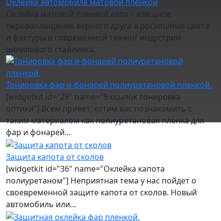
Оклейка автомобиля матовой пленкой
Оклейка матовой пленкой авто – изящное
перевоплощение верного друга в роскошные цвета
и фактуры в современной тюнинг индустрии
винилового стайлинга.
Тонировка фар и фонарей полиуретановой пленкой.
[widgetkit id="29" name="9 ссылок тонировка
оптики"] Всем привет, хотим вас познакомить с
таким материалом как полиуретановая пленка для
фар и фонарей…
Защита капота от сколов
[widgetkit id="36" name="Оклейка капота
полиуретаном"] Неприятная тема у нас пойдет о
своевременной защите капота от сколов. Новый
автомобиль или…