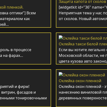
Защита капота от сколов
вой пленкой.
[widgetkit id="36" name=
ровка оптики"] Всем
Неприятная тема у нас п
 материалом как
от сколов. Новый автом
арей…
Оклейка такси белой пле
роль в процессе
Если вы хотите легально
ла на фарах…
Московской области, не 
цвета кузова авто зако
Оклейка окон пленкой
риятий и фирм!
Оклейка окон пленкой - 
 витрин, фасадов и
нанесению виниловой пл
твенными тонировочными
деревянных поверхносте