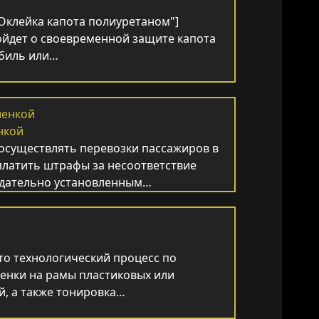
"Оклейка капота полиуретаном"]
ойдет о своевременной защите капота
обиль или…
нкой
 осуществлять перевозки пассажиров в
платить штрафы за несоответствие
нодательно установленным…
это технологический процесс по
енки на рамы пластиковых или
й, а также тонировка…