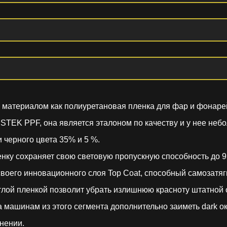
им материалом как полиуретановая пленка для фар и фонаре
STEK PPF, она является эталоном по качеству и у нее неб
 черного цвета 35% и 5 %.
енку сохраняет свою световую пропускную способность до 
 своего инновационного слоя Top Coat, способный самозатя
ой пленкой позволит убрать излишнюю красноту штатной оп
 машинам из этого сегмента дополнительно заиметь dark ок
нении.