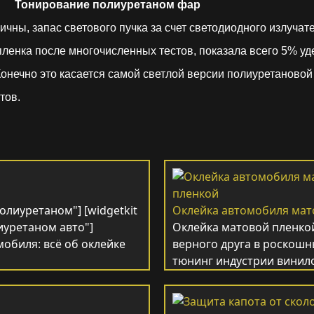
Тонирование полиуретаном фар
ы, запас светового пучка за счет светодиодного излучате
ленка после многочисленных тестов, показала всего 5% уде
Конечно это касается самой светлой версии полиуретаново
тов.
олиуретаном"] [widgetkit
Оклейка автомобиля мат
иуретаном авто"]
Оклейка матовой пленко
обиля: всё об оклейке
верного друга в роскошн
тюнинг индустрии винило