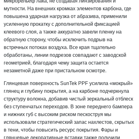
микрорельеф лака, не создавая линзирования и
мутности. На внешних кромках элементов карбона, где
повышена ударная нагрузка от абразива, применили
усиленную прокатку с дополнительной фиксацией
клеевого слоя, а также аккуратно завели пленку на
обратную сторону, чтобы исключить подрыв на
встречных потоках воздуха. Все края тщательно
обработаны, линии подрезов совпадают с заводской
геометрией, благодаря чему защита остается
незаметной даже при пристальном осмотре.
Глянцевая поверхность SunTek PPF усилила «мокрый»
глянец и глубину покрытия, а на карбоне подчеркнула
структуру волокна, добавив чистый зеркальный отблеск
без ступенчатых переходов. В зоне переднего бампера
и нижних губ с высоким риском пескоструя мы
использовали стратегический запас нахлестов, скрытых
в тени, чтобы повысить ресурс покрытия. Фары и
глянцевые декоративные вставки также получили